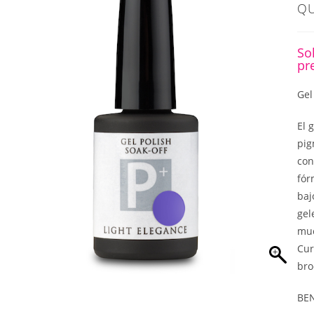
QU
So
pr
Gel
El 
pig
con
fór
baj
gel
muc
Cur
bro
BE