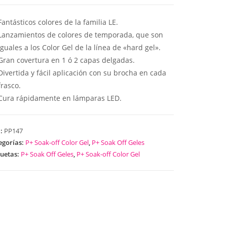
Fantásticos colores de la familia LE.
Lanzamientos de colores de temporada, que son
iguales a los Color Gel de la línea de «hard gel».
Gran covertura en 1 ó 2 capas delgadas.
Divertida y fácil aplicación con su brocha en cada
frasco.
Cura rápidamente en lámparas LED.
U:
PP147
egorías:
P+ Soak-off Color Gel
,
P+ Soak Off Geles
quetas:
P+ Soak Off Geles
,
P+ Soak-off Color Gel