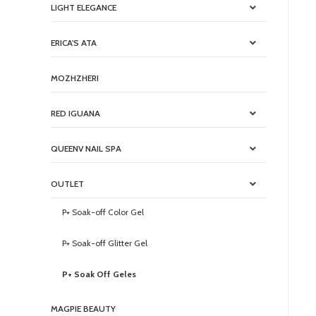
LIGHT ELEGANCE
ERICA'S ATA
MOZHZHERI
RED IGUANA
QUEENV NAIL SPA
OUTLET
P+ Soak-off Color Gel
P+ Soak-off Glitter Gel
P+ Soak Off Geles
MAGPIE BEAUTY