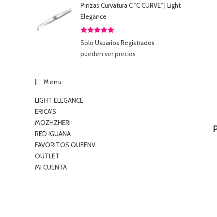
Pinzas Curvatura C "C CURVE" | Light
Elegance
Valorado
Solo
Usuarios Registrados
con
5.00
de
pueden ver precios.
5
Menu
LIGHT ELEGANCE
ERICA’S
MOZHZHERI
RED IGUANA
FAVORITOS QUEENV
OUTLET
MI CUENTA