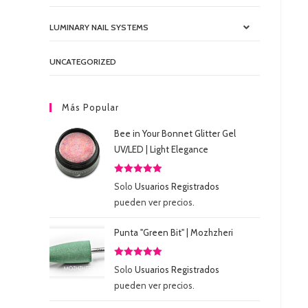
LUMINARY NAIL SYSTEMS
UNCATEGORIZED
Más Popular
Bee in Your Bonnet Glitter Gel
UV/LED | Light Elegance
Valorado
Solo
Usuarios Registrados
con
5.00
de
pueden ver precios.
5
Punta "Green Bit" | Mozhzheri
Valorado
Solo
Usuarios Registrados
con
5.00
de
pueden ver precios.
5