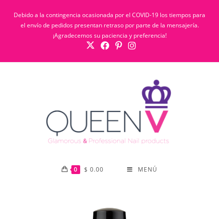
Debido a la contingencia ocasionada por el COVID-19 los tiempos para
el envío de pedidos presentan retraso por parte de la mensajería.
¡Agradecemos su paciencia y preferencia!
0
$
0.00
MENÚ